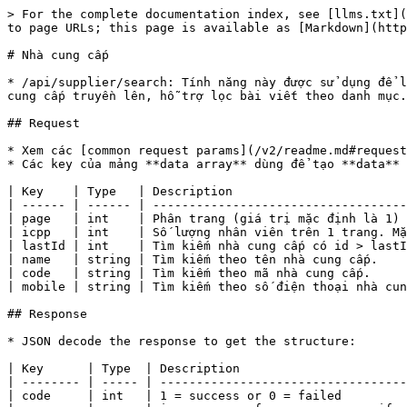
> For the complete documentation index, see [llms.txt](
to page URLs; this page is available as [Markdown](http
# Nhà cung cấp

* /api/supplier/search: Tính năng này được sử dụng để l
cung cấp truyền lên, hỗ trợ lọc bài viết theo danh mục.

## Request

* Xem các [common request params](/v2/readme.md#request
* Các key của mảng **data array** dùng để tạo **data** 
| Key    | Type   | Description                        
| ------ | ------ | -----------------------------------
| page   | int    | Phân trang (giá trị mặc định là 1) 
| icpp   | int    | Số lượng nhân viên trên 1 trang. Mặ
| lastId | int    | Tìm kiếm nhà cung cấp có id > lastI
| name   | string | Tìm kiếm theo tên nhà cung cấp.    
| code   | string | Tìm kiếm theo mã nhà cung cấp.     
| mobile | string | Tìm kiếm theo số điện thoại nhà cun
## Response

* JSON decode the response to get the structure:

| Key      | Type  | Description                       
| -------- | ----- | ----------------------------------
| code     | int   | 1 = success or 0 = failed         