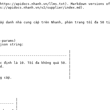
https://apidocs.nhanh.vn/llms.txt). Markdown versions of
s://apidocs.nhanh.vn/v2/supplier/index.md).

ấy danh nhà cung cấp trên Nhanh, phân trang tối đa 50 ti
-params)

json string:

                                   |

---------------------------------- |

                                   |

c định là 10. Tối đa không quá 50. |

d.                                 |

                                   |

                                   |

g cấp.                             |

        |

------- |

        |
