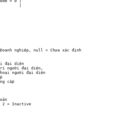
ode = 0 |

        |
