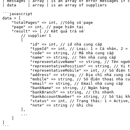
| messages | array | is an array of error messages if c
| data     | array | is an array of suppliers          
```javascript

data = [

    "totalPages" => int, //tổng số page

    "page" => int, // page hiện tại

    "result" => [ // Kết quả trả về

        // supplier 1

        [

            "id" => int, // id nhà cung cấp

            "typeId" => int, // Loại: 1 = Cá nhân, 2 = Doanh nghiệp, null = Chưa xác định

            "code" => string, // Mã nhà cung cấp

            "name" => string, // Tên nhà cung cấp

            "representativeName" => string, // Tên người đại diện

            "representativePosition" => string, // Vị trí người đại diện,

            "representativeMobile" => int, // Số điện thoại người đại diện

            "address" => string, // Địa chỉ nhà cung cấp

            "mobile" => string, // Số điện thoại nhà cung cấp

            "email" => string, // Email nhà cung cấp

            "bankName" => string, // Ngân hàng

            "bankBranch" => string, // Chi nhánh

            "bankAccountNumber" => string, // Số tài khoản

            "status" => int, // Trạng thái: 1 = Active, 2 = Inactive

            "note" => string // Ghi chú

        ],

        ...

    ]

]
