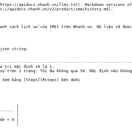
https://apidocs.nhanh.vn/llms.txt). Markdown versions of
s://apidocs.nhanh.vn/v2/product/imeihistory.md).

anh sách lịch sử của IMEI trên Nhanh.vn. Dữ liệu sẽ được
json string:

                                                        
--------------------------------------------------------
á trị mặc định sẽ là 1.                                 
sử trên 1 trang. Tối đa không quá 50. Mặc định nếu không
                                                        
 Xem bảng [Steps](#steps) bên dưới                      
       |

------ |

       |

de = 0 |

       |
