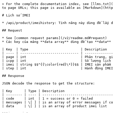
> For the complete documentation index, see [llms.txt](
to page URLs; this page is available as [Markdown](http
# Lịch sử IMEI

* /api/product/imeihistory: Tính năng này dùng để lấy d
## Request

* See [common request params](/v2/readme.md#request)

* Các key của mảng **data array** dùng để tạo **data** 
| Key  | Type                          | Description   
| ---- | ----------------------------- | --------------
| page | int                           | Phân trang, gi
| icpp | int                           | Số lượng lịch 
| imei | string $$^{{\color{red}\*}}$$ | IMEI sản phẩm 
| step | int                           | Hành động IMEI
## Response

JSON decode the response to get the structure:

| Key      | Type | Description                        
| -------- | ---- | -----------------------------------
| code     | int  | 1 = success or 0 = failed          
| messages | \[ ] | is an array of error messages if co
| data     | \[ ] | is an array of product imei list   