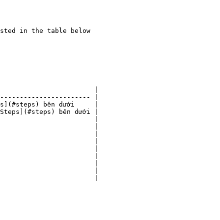
                        |

----------------------- |

s](#steps) bên dưới     |

Steps](#steps) bên dưới |

                        |

                        |

                        |

                        |

                        |

                        |

                        |

                        |

                        |
