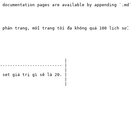
 documentation pages are available by appending `.md` 
 phân trang, mỗi trang tối đa không quá 100 lịch sử.

                          |

------------------------- |

                          |

 set giá trị gì sẽ là 20. |

                          |

                          |
