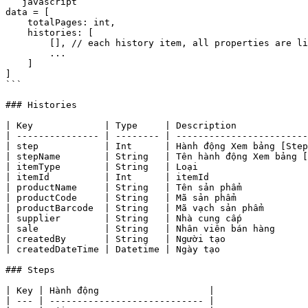
```javascript

data = [

    totalPages: int,

    histories: [

        [], // each history item, all properties are listed in the table below

        ...

    ]

]

```

### Histories

| Key             | Type     | Description             
| --------------- | -------- | ------------------------
| step            | Int      | Hành động Xem bảng [Step
| stepName        | String   | Tên hành động Xem bảng [
| itemType        | String   | Loại                    
| itemId          | Int      | itemId                  
| productName     | String   | Tên sản phẩm            
| productCode     | String   | Mã sản phẩm             
| productBarcode  | String   | Mã vạch sản phẩm        
| supplier        | String   | Nhà cung cấp            
| sale            | String   | Nhân viên bán hàng      
| createdBy       | String   | Người tạo               
| createdDateTime | Datetime | Ngày tạo                
### Steps

| Key | Hành động                    |

| --- | ---------------------------- |
