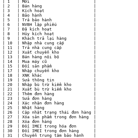
| 1   | Mới                          |

| 2   | Bán hàng                     |

| 3   | Kích hoạt                    |

| 4   | Bảo hành                     |

| 5   | Trả bảo hành                 |

| 6   | NVBH lập phiếu               |

| 7   | Đã kích hoạt                 |

| 8   | Hủy kích hoạt                |

| 9   | Khách trả lại hàng           |

| 10  | Nhập nhà cung cấp            |

| 11  | Trả nhà cung cấp             |

| 12  | Xuất chuyển kho              |

| 13  | Bán hàng nội bộ              |

| 14  | Mua máy cũ                   |

| 15  | Đổi sản phẩm                 |

| 17  | Nhập chuyển kho              |

| 18  | XNK khác                     |

| 19  | Sửa thông tin                |

| 20  | Nhập bù trừ kiểm kho         |

| 21  | Xuất bù trừ kiểm kho         |

| 22  | Thêm đơn hàng                |

| 23  | Sửa đơn hàng                 |

| 24  | Xác nhận đơn hàng            |

| 25  | Nhặt hàng                    |

| 26  | Cập nhật trạng thái đơn hàng |

| 27  | Xóa sản phẩm trong đơn hàng  |

| 28  | Xóa đơn hàng                 |

| 29  | Đổi IMEI trong hóa đơn       |

| 30  | Đổi IMEI trong đơn hàng      |

| 31  | Chuyển trung tâm bảo hành    |
