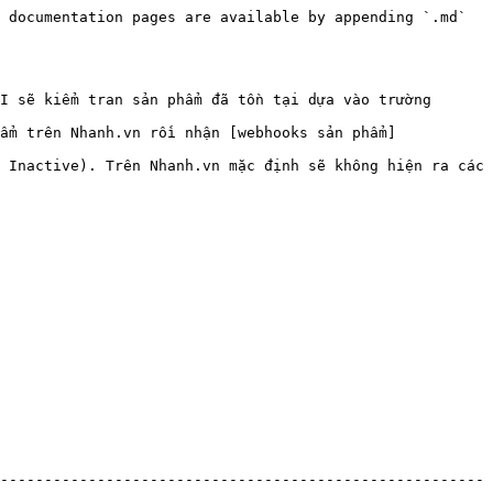
 documentation pages are available by appending `.md` 
I sẽ kiểm tran sản phẩm đã tồn tại dựa vào trường 
ẩm trên Nhanh.vn rồi nhận [webhooks sản phẩm]
 Inactive). Trên Nhanh.vn mặc định sẽ không hiện ra các 
-------------------------------------------------------