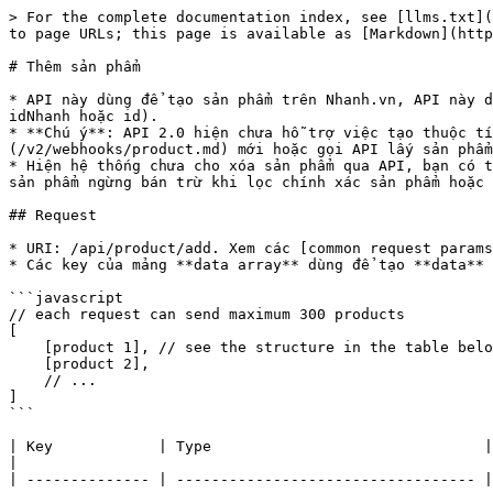
> For the complete documentation index, see [llms.txt](
to page URLs; this page is available as [Markdown](http
# Thêm sản phẩm

* API này dùng để tạo sản phẩm trên Nhanh.vn, API này d
idNhanh hoặc id).

* **Chú ý**: API 2.0 hiện chưa hỗ trợ việc tạo thuộc tí
(/v2/webhooks/product.md) mới hoặc gọi API lấy sản phẩm
* Hiện hệ thống chưa cho xóa sản phẩm qua API, bạn có t
sản phẩm ngừng bán trừ khi lọc chính xác sản phẩm hoặc 
## Request

* URI: /api/product/add. Xem các [common request params
* Các key của mảng **data array** dùng để tạo **data** 
```javascript

// each request can send maximum 300 products

[

    [product 1], // see the structure in the table below

    [product 2],

    // ...

]

```

| Key            | Type                               | Description                                                                                                                                                                                                                                                                                                  
|

| -------------- | ---------------------------------- |