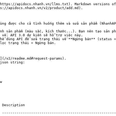
https://apidocs.nhanh.vn/llms.txt). Markdown versions of
s://apidocs.nhanh.vn/v2/product/add.md).

ùng được cho cả tình huống thêm và sửa sản phẩm (NhanhAP
nh sản phẩm (màu sắc, kích thước...). Bạn nên tạo sản ph
 về. API 3.0 dự kiến sẽ hỗ trợ việc này.

hể dùng API để sửa trạng thái về **Ngừng bán** (status =
lọc trạng thái = Ngừng bán.

](/v2/readme.md#request-params).

json string:

                                                                              
 -------------------------------------------------------