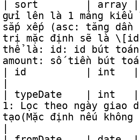
| sort        | array |
gửi lên là 1 mảng kiểu 
sắp xếp (asc: tăng dần 
trị mặc định sẽ là \[id
thể là: id: id bút toán
amount: số tiền bút toán
| id          | int   | Tìm bút toán theo ID                                                                                                
|

| typeDate    | int   |
1: Lọc theo ngày giao d
tạo(Mặc định nếu không set giá trị sẽ là 1)                                                 
|

| fromDate    | date  |