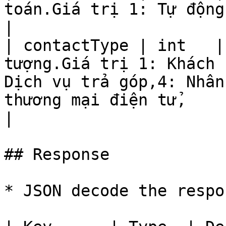
toán.Giá trị 1: Tự động,2: Không tự động                                                                                     
|

| contactType | int   |
tượng.Giá trị 1: Khách 
Dịch vụ trả góp,4: Nhân
thương mại điện tử,                                                                                                            
|

## Response

* JSON decode the respo