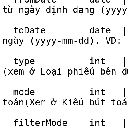
từ ngày định dạng (yyyy-mm-dd). VD: 2022-09-25                                                              
|

| toDate      | date  |
ngày (yyyy-mm-dd). VD: 2022-09-25                                                                                                                        
|

| type        | int   |
(xem ở Loại phiếu bên dưới)                                                                                                                                                               
|

| mode        | int   |
toán(Xem ở Kiểu bút toán bên dưới)                                                                                                                   
|

| filterMode  | int   |