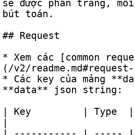
sẽ được phân trang, mỗi
bút toán.

## Request

* Xem các [common reque
(/v2/readme.md#request-
* Các key của mảng **da
**data** json string:

| Key         | Type  | Description                                                                                                                                             
|

| ----------- | ----- |