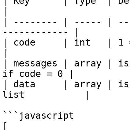
| Key      | Type  | Description             
|

| -------- | ----- | --
------------ |

| code     | int   | 1 = succes
|

| messages | array | is
if code = 0 |

| data     | array | is
list           |

```javascript

[
