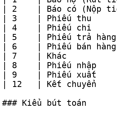
| 2    | Báo có (Nộp ti
| 3    | Phiếu thu     
| 4    | Phiếu chi     
| 5    | Phiếu trả hàng
| 6    | Phiếu bán hàng
| 7    | Khác          
| 8    | Phiếu nhập    
| 9    | Phiếu xuất    
| 12   | Kết chuyển    
### Kiểu bút toán
