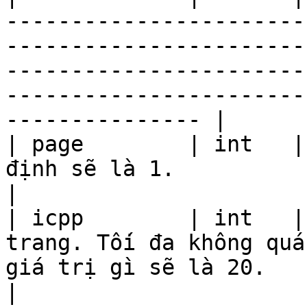
-----------------------
-----------------------
-----------------------
-----------------------
--------------- |

| page        | int   |
định sẽ là 1.                                                                                                                                                                                                             
|

| icpp        | int   |
trang. Tối đa không quá
giá trị gì sẽ là 20.                                                                                                                                                  
|
