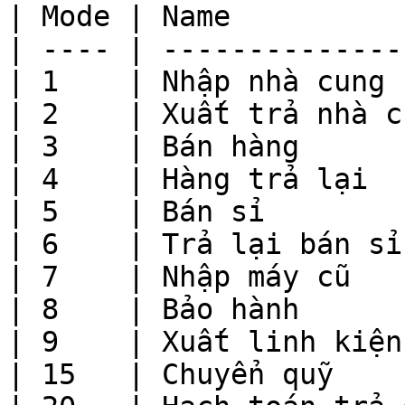
| Mode | Name          
| ---- | --------------
| 1    | Nhập nhà cung 
| 2    | Xuất trả nhà c
| 3    | Bán hàng      
| 4    | Hàng trả lại  
| 5    | Bán sỉ        
| 6    | Trả lại bán sỉ
| 7    | Nhập máy cũ   
| 8    | Bảo hành      
| 9    | Xuất linh kiện
| 15   | Chuyển quỹ    