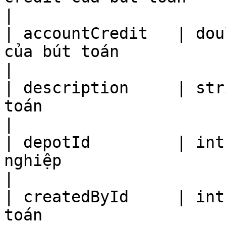
|

| accountCredit   | dou
của bút toán                                                      
|

| description     | str
toán                                                               
|

| depotId         | int
nghiệp                                                                
|

| createdById     | int
toán                                                              