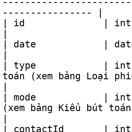
-----------------------
---------------- |

| id              | int         | ID bút toán               
|

| date            | date        | Ngày thu chi            
|

| type            | int
toán (xem bảng Loại phiếu bên dưới)           
|

| mode            | int
(xem bảng Kiểu bút toán bên dưới)               
|

| contactId       | int