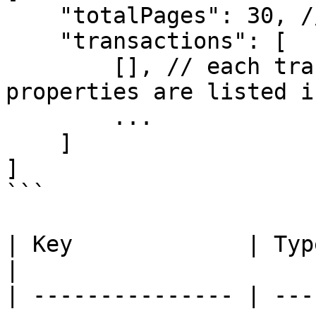
    "totalPages": 30, // int

    "transactions": [

        [], // each transaction item, all 
properties are listed i
        ...

    ]

]

```

| Key             | Type        | Description               
|

| --------------- | ---