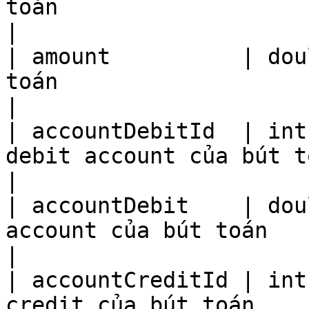
toán                                                                  
|

| amount          | dou
toán                                                               
|

| accountDebitId  | int
debit account của bút toán                                    
|

| accountDebit    | dou
account của bút toán                                               
|

| accountCreditId | int
credit của bút toán                                                   