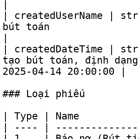
|

| createdUserName | str
bút toán                                                             
|

| createdDateTime | str
tạo bút toán, định dạng
2025-04-14 20:00:00 |

### Loại phiếu

| Type | Name          
| ---- | --------------
| 1    | Báo nợ (Rút ti