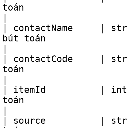
toán                                                              
|

| contactName     | str
bút toán                                                             
|

| contactCode     | str
toán                                                              
|

| itemId          | int
toán                                                               
|

| source          | str